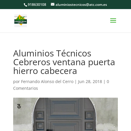
918630108
aluminiostecnicos@atc.com.es
Aluminios Técnicos
Cebreros ventana puerta
hierro cabecera
por
Fernando Alonso del Cerro
|
Jun 28, 2018
|
0
Comentarios