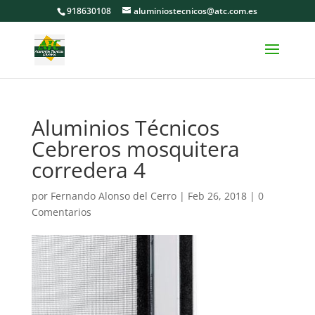
918630108
aluminiostecnicos@atc.com.es
Aluminios Técnicos
Cebreros mosquitera
corredera 4
por
Fernando Alonso del Cerro
|
Feb 26, 2018
|
0
Comentarios