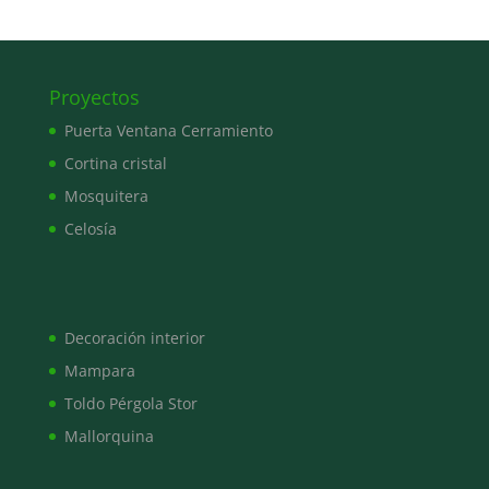
Proyectos
Puerta Ventana Cerramiento
Cortina cristal
Mosquitera
Celosía
Decoración interior
Mampara
Toldo Pérgola Stor
Mallorquina