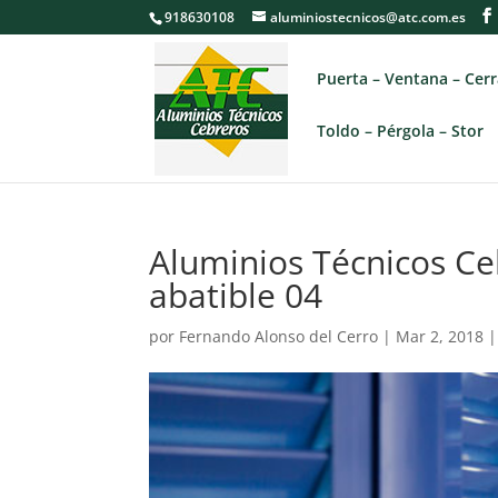
918630108
aluminiostecnicos@atc.com.es
Puerta – Ventana – Cer
Toldo – Pérgola – Stor
Aluminios Técnicos Ce
abatible 04
por
Fernando Alonso del Cerro
|
Mar 2, 2018