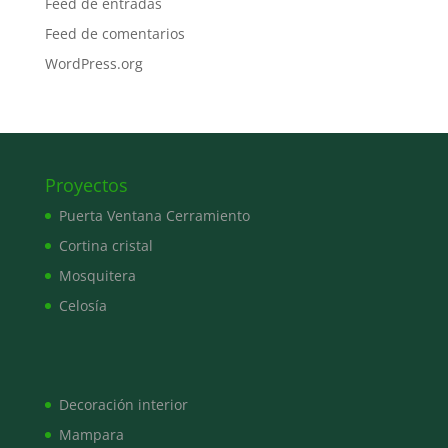
Feed de entradas
Feed de comentarios
WordPress.org
Proyectos
Puerta Ventana Cerramiento
Cortina cristal
Mosquitera
Celosía
Decoración interior
Mampara