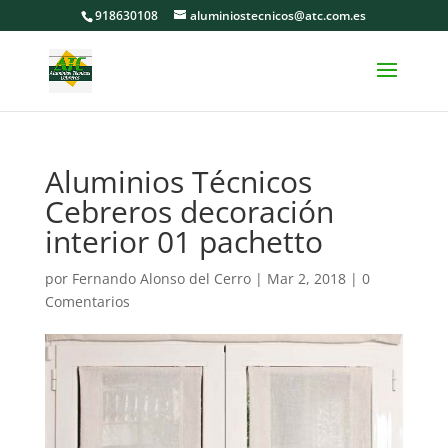
918630108
aluminiostecnicos@atc.com.es
Aluminios Técnicos
Cebreros decoración
interior 01 pachetto
por
Fernando Alonso del Cerro
|
Mar 2, 2018
|
0
Comentarios